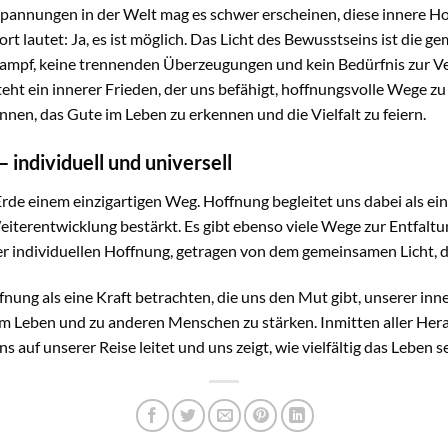
Spannungen in der Welt mag es schwer erscheinen, diese innere Ho
t lautet: Ja, es ist möglich. Das Licht des Bewusstseins ist die 
Kampf, keine trennenden Überzeugungen und kein Bedürfnis zur Ve
teht ein innerer Frieden, der uns befähigt, hoffnungsvolle Wege zu 
nen, das Gute im Leben zu erkennen und die Vielfalt zu feiern.
 individuell und universell
Erde einem einzigartigen Weg. Hoffnung begleitet uns dabei als ei
Weiterentwicklung bestärkt. Es gibt ebenso viele Wege zur Entfal
der individuellen Hoffnung, getragen von dem gemeinsamen Licht, da
ffnung als eine Kraft betrachten, die uns den Mut gibt, unserer in
m Leben und zu anderen Menschen zu stärken. Inmitten aller Her
 auf unserer Reise leitet und uns zeigt, wie vielfältig das Leben s