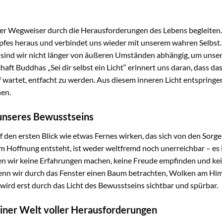
ler Wegweiser durch die Herausforderungen des Lebens begleiten. 
fes heraus und verbindet uns wieder mit unserem wahren Selbst.
 sind wir nicht länger von äußeren Umständen abhängig, um unse
aft Buddhas „Sei dir selbst ein Licht“ erinnert uns daran, dass da
uf wartet, entfacht zu werden. Aus diesem inneren Licht entspri
hen.
unseres Bewusstseins
 den ersten Blick wie etwas Fernes wirken, das sich von den Sorge
m Hoffnung entsteht, ist weder weltfremd noch unerreichbar – es i
n wir keine Erfahrungen machen, keine Freude empfinden und keine
n, wenn wir durch das Fenster einen Baum betrachten, Wolken am Hi
 wird erst durch das Licht des Bewusstseins sichtbar und spürbar.
iner Welt voller Herausforderungen