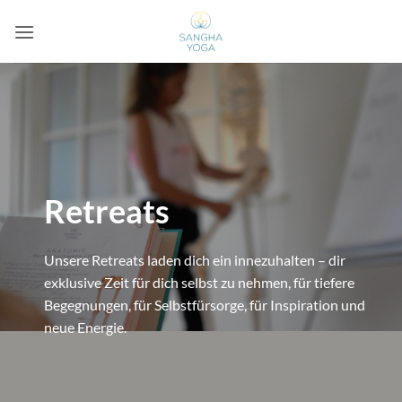
Zum
Inhalt
springen
Retreats
Unsere Retreats laden dich ein innezuhalten – dir
exklusive Zeit für dich selbst zu nehmen, für tiefere
Begegnungen, für Selbstfürsorge, für Inspiration und
neue Energie.